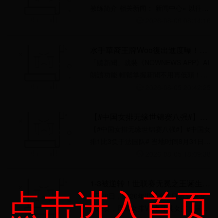
教练简介 相关新闻： 新闻中心» 以往赛
绩参考 显示备注 最近 0 场 赛事 时 间
2026-08-06 08:14:16
球 队 赛果 球 队 半场 总
水手華裔王牌Woo復出進度曝！現身牛棚練投 美聯冠軍賽G1拚登板
「聽新聞」就裝《NOWNEWS APP》AI
朗讀功能 輕鬆掌握新聞不用再低頭！
NOWNEWS今日新聞 《NOWNEWS
2026-08-05 20:42:25
APP》「聽新聞」功能，每日為您朗讀
超過600則新聞。
【#中国女排无缘世锦赛八强#】#中国女排1比3负于法国队# 当地时间8月31日，2025年世界女排锦标赛1/8决赛在泰国曼谷进行，中国女排以1:3负于法国队，无缘本届世锦赛八强。（人民日报记者 郑轶）#中国女排vs法国女排# ​​​​
【#中国女排无缘世锦赛八强#】#中国女
排1比3负于法国队# 当地时间8月31日，
2025年世界女排锦标赛1/8决赛在泰国曼
2026-08-05 18:09:38
谷进行，中国女排以1:3负于法
1-3被逆转！世联赛无冕之王诞生：5进决赛全获亚军，中国女排不冤
点击进入首页
7月26日，2026年世界女排联赛总决赛
的决赛，巴西女排VS土耳其女排。最