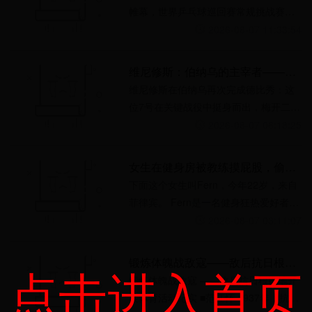
帷幕，世界乒乓球巡回赛常规挑战赛斯
科普里站的战火正酣。在这场备受瞩目
2026-08-07 11:33:54
的赛事中，中国女子乒乓球队
维尼修斯：伯纳乌的主宰者——两球制胜，马德里德比再属皇家马德里
维尼修斯在伯纳乌再次完成德比秀：这
位7号在关键战役中挺身而出，梅开二
度，帮助皇家马德里以3比1力克马德里
2026-08-07 06:18:25
竞技。赛后，他把胜利、进球
女生在健身房被教练摸屁股，偷拍视频曝光后，结果被网友喷是摆拍?!
下面这个女生叫Fern，今年22岁，来自
菲律宾。 Fern是一名健身狂热爱好者，
经常在tiktok晒自己在健身馆撸铁的日
2026-08-07 03:11:07
常。 但最近，她po了这么一段视
锻炼体魄战敌寇——敌后抗日根据地开展体育活动纪实
点击进入首页
锻炼体魄战敌寇 ——敌后抗日根据地开
展体育活动纪实 ■范江怀 1937年，抗日