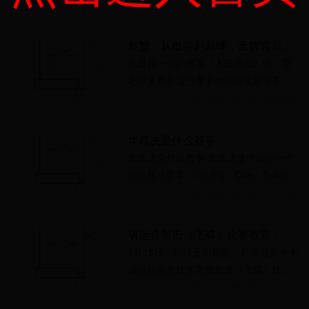
战争全面爆发，全国人民奋起抵抗日本
2026-08-07 00:12:50
侵略者。为了共同抗击外来
蔡赟：从低谷到巅峰，金牌背后的韧性故事
在最新一期的播客《人云亦云》中，羽
毛球名将蔡赟分享了他职业生涯中不为
人知的艰辛与奋斗。节目聚焦于那
2026-08-06 16:34:52
些“熬”出来的金牌时刻，而非
华武决是什么赛事
华武决是什么赛事 华武决是中国的一个
综合格斗赛事，与UFC、One、Bellator
等赛事一起被称为世界四大综合格斗组
2026-08-06 13:58:29
织。华武决赛事起源于中国武术
省运会射击（飞碟）比赛收官，广州神枪手射落8金4银3铜
7月18日，历经五日鏖战，广东省第十七
届运动会竞技体育组射击（飞碟）比赛
在广州飞碟训练中心圆满落幕。广州射
2026-08-06 05:05:31
击（飞碟）队凭借过硬的竞