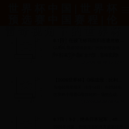
世界杯中国|世界杯
预选赛中国赛程|伦
雷奇视角下的世界杯
风
6.1日：任骏飞铩羽而归连遭挫败，王怀玉逆流而上迎来巅峰，两人境遇天壤之别引发热议
CUBAL联赛32强赛里广州商学院这场
云|lenrage.com
99-87赢了中国矿业大学，直接挺进8
强，比赛里的几个节点看得清楚也够意
2026-08-08 12:17:03
思。 广州商学院是今年才组建的新队
【2026世界杯】G组战报：比利时1比1埃及 平分秋色 – 亚洲电视新闻
当地时间星期天（6月14日）在2026年
世界杯小组赛G组首轮的一场焦点战
中，“红魔”比利时与“法老王”埃及队在西
2026-08-08 09:54:35
雅图体育场展开激烈较量。
6.7日：3-2，绝杀日本冠军，40岁华裔名将袁嘉楠强势击败芝田沙季
2026年仲夏，热情洋溢的体育盛宴拉开