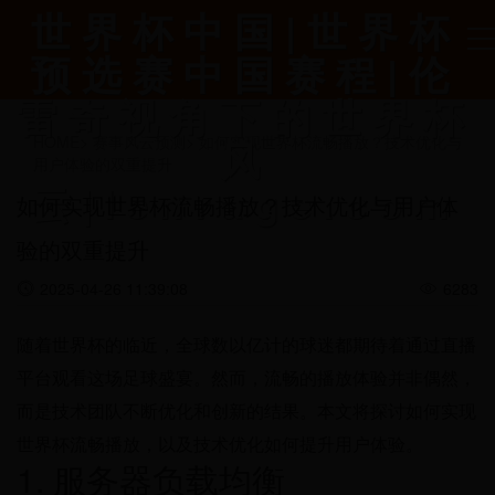
世界杯中国|世界杯
预选赛中国赛程|伦
雷奇视角下的世界杯
风
HOME
>
赛事风云预测
>
如何实现世界杯流畅播放？技术优化与
用户体验的双重提升
云|lenrage.com
如何实现世界杯流畅播放？技术优化与用户体
验的双重提升
2025-04-26 11:39:08
6283
随着世界杯的临近，全球数以亿计的球迷都期待着通过直播
平台观看这场足球盛宴。然而，流畅的播放体验并非偶然，
而是技术团队不断优化和创新的结果。本文将探讨如何实现
世界杯流畅播放，以及技术优化如何提升用户体验。
1. 服务器负载均衡