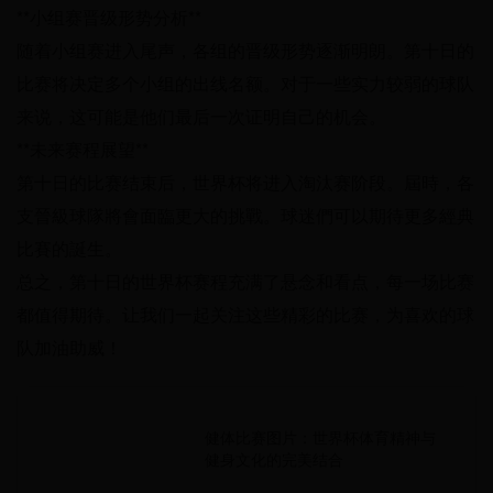
**小组赛晋级形势分析**
随着小组赛进入尾声，各组的晋级形势逐渐明朗。第十日的
比赛将决定多个小组的出线名额。对于一些实力较弱的球队
来说，这可能是他们最后一次证明自己的机会。
**未来赛程展望**
第十日的比赛结束后，世界杯将进入淘汰赛阶段。屆時，各
支晉級球隊將會面臨更大的挑戰。球迷們可以期待更多經典
比賽的誕生。
总之，第十日的世界杯赛程充满了悬念和看点，每一场比赛
都值得期待。让我们一起关注这些精彩的比赛，为喜欢的球
队加油助威！
健体比赛图片：世界杯体育精神与
健身文化的完美结合