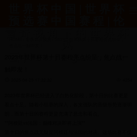
世界杯中国|世界杯
预选赛中国赛程|伦
雷奇视角下的世界杯
风
HOME
>
赛事风云预测
>
2023年世界杯第十日赛程亮点纷呈，
焦点战一触即发！
云|lenrage.com
2023年世界杯第十日赛程亮点纷呈，焦点战一
触即发！
2025-04-25 17:32:32
4254
2023年世界杯已经进入了白热化阶段，第十日的比赛更是
看点十足。随着小组赛的深入，各支强队的晋级形势逐渐明
朗，而第十日的赛程更是充满了悬念和看点。
**阿根廷vs法国：巅峰对决即将上演**
第十日的焦点战无疑是阿根廷与法国的对决。这场比赛不仅