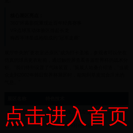
览。
核心展区亮点：
360°环幕影院重现近百年经典赛事
VR点球互动体验区排起长龙
梅西等球星战袍组成的"冠军走廊"
展厅中央的"更衣室还原区"成为打卡圣地，参观者可以坐在
仿真的球员更衣柜前，通过触控屏查看各届世界杯的战术分
析。"我们特别设置了气味装置，"策展人哈桑介绍道，"当观
众走到2002年韩日世界杯展区时，能闻到草皮混合汗水的
气息。"
展区名称
特色技术
点击进入首页
金杯殿堂
全息投影+压力感应交互
传奇瞬间
4D体感座椅+环绕声场