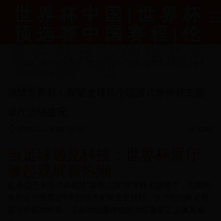
世界杯中国|世界杯
预选赛中国赛程|伦
雷奇视角下的世界杯
风
HOME
>
独特视角分析
>
激情世界杯：探秘全球首个沉浸式世界
杯主题展厅活动盛况
云|lenrage.com
激情世界杯：探秘全球首个沉浸式世界杯主题
展厅活动盛况
2025-04-25 04:25:56
1259
当足球遇见科技：世界杯展厅
掀起观展新热潮
走进位于卡塔尔多哈的"荣耀之路"世界杯主题展厅，迎面而
来的是一座高达5米的动态奖杯全息投影。这个由国际足联
官方授权的特展，正在用颠覆传统的方式重新定义体育展