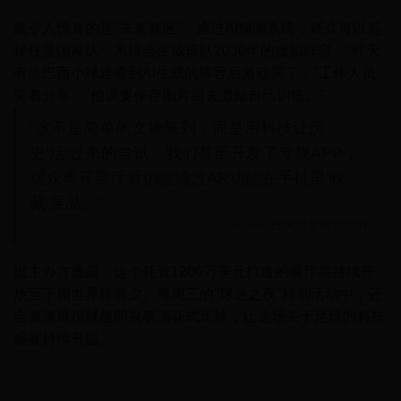
最令人惊喜的是"未来赛区"，通过AI预测系统，观众可以选
择任意国家队，系统会生成该队2030年的虚拟阵容。"昨天
有位巴西小球迷看到AI生成的阵容后激动哭了，"工作人员
笑着分享，"他说要保存图片回去激励自己训练。"
"这不是简单的文物陈列，而是用科技让历
史‘活’过来的尝试。我们甚至开发了专属APP，
观众离开展厅后仍能通过AR功能在手机里‘收
藏’展品。"
——技术总监阿尔贝托
据主办方透露，这个耗资1200万美元打造的展厅将持续开
放至下届世界杯前夕。每周三的"球迷之夜"特别活动中，还
会邀请退役球星即兴表演花式足球，让这场关于足球的科技
盛宴持续升温。