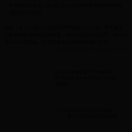
许多教练都表示，洛克公园出身的球员有着独特的球场
视野和过人胆识。
如今，洛克公园已经成为NBA球探的必经之地。每年夏天，
总能看到职业球员回到这里，与街头高手切磋技艺。这种职
业与街头的交融，正是篮球运动最纯粹的魅力所在。
本文由篮球爱好者撰写，数据截至2023年
自行车比赛观众如何点燃赛场激
情？揭秘世界杯体育赛事中的独特
风景线
2026世界杯32强完整阵容解析：
豪门新星与老将的终极对决