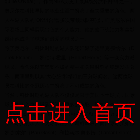
quille O'Neal）。作为NBA历史上最具统治力的中锋之一，
奥尼尔在科比早期的职业生涯中扮演了至关重要的角色。两
人在湖人队的“OK组合”曾多次带领球队夺冠，而奥尼尔在国
际赛场上同样展现出色的个人能力。他的篮下统治力和幽默
感让他成为了球迷们最爱的球员之一。
除了奥尼尔，科比时期的湖人队还汇聚了德里克·费舍尔（D
erek Fisher）、罗伯特·霍里（Robert Horry）等一众实力派
球员。费舍尔以其坚韧不拔的精神和关键时刻的稳定发挥著
称，而霍里则以其“大心脏”和精准的三分球闻名。这两位球
员在科比的夺冠历程中扮演了不可或缺的角色。
当然，科比时期的湖人队不仅仅局限于美国本土球员，国际
点击进入首页
球员的加入也为球队增添了更多的色彩。比如，夸梅·布朗
（Kwame Brown）和安德鲁·拜纳姆（Andrew Bynum）等
年轻球员的加入，为球队注入了新鲜血液。而国际球员如保
罗·加索尔（Pau Gasol）和拉马尔·奥多姆（Lamar Odom）