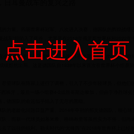
，日耳曼战车的复兴之路
视的力量。四届世界杯冠军、八次进入决赛，德国队的辉煌战绩
点击进入首页
战车”却陷入了低谷，尤其是在2018年俄罗斯世界杯和2022年
在小组赛中便遭遇了滑铁卢。首战0-1不敌墨西哥，次战2-1险胜
的成绩黯然出局。这是德国队自1938年以来首次在世界杯小组赛
。尽管球队在阵容上进行了调整，引入了不少年轻球员，但他们
战平西班牙，最后一场小组赛4-2战胜哥斯达黎加，但由于净胜球劣
局，德国队的命运似乎陷入了无尽的黑暗。
队的老龄化问题日益严重。2014年夺冠的那支德国队，核心球
家队，而新一代球员如基米希、格纳布里等虽然实力不俗，但尚
去了以往的锐利。勒夫时代的“无锋阵”在2018年世界杯上已经