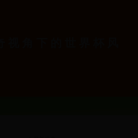
奇视角下的世界杯风