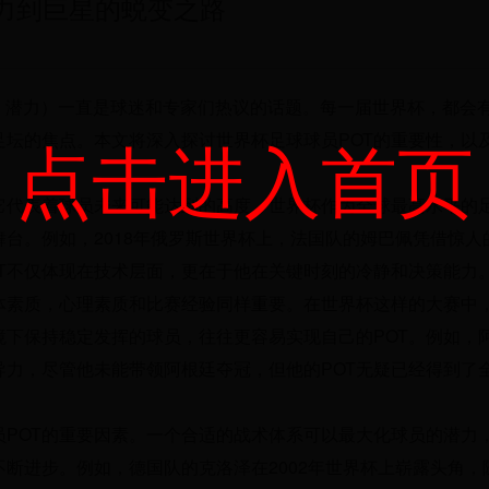
力到巨星的蜕变之路
ial，潜力）一直是球迷和专家们热议的话题。每一届世界杯，都会
点击进入首页
坛的焦点。本文将深入探讨世界杯足球球员POT的重要性，以
它代表着球员未来可能达到的高度。世界杯作为全球最高水平的
台。例如，2018年俄罗斯世界杯上，法国队的姆巴佩凭借惊人
T不仅体现在技术层面，更在于他在关键时刻的冷静和决策能力
体素质，心理素质和比赛经验同样重要。在世界杯这样的大赛中
下保持稳定发挥的球员，往往更容易实现自己的POT。例如，
力，尽管他未能带领阿根廷夺冠，但他的POT无疑已经得到了
POT的重要因素。一个合适的战术体系可以最大化球员的潜力
断进步。例如，德国队的克洛泽在2002年世界杯上崭露头角，