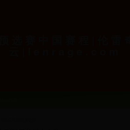
杯预选赛中国赛程|伦雷
云|lenrage.com
风云预测
潜力到巨星的蜕变之路