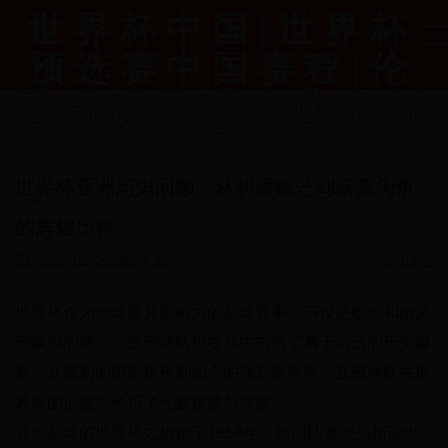
世界杯中国|世界杯
预选赛中国赛程|伦
雷奇视角下的世界杯
风
HOME
>
球队球员剖析
>
世界杯亚洲历史回顾：从初露锋芒到崭
露头角的辉煌历程
云|lenrage.com
世界杯亚洲历史回顾：从初露锋芒到崭露头角
的辉煌历程
2025-04-25 08:27:39
9372
世界杯作为全球最具影响力的足球赛事，不仅是欧洲和南美
洲豪强的舞台，亚洲球队也在其中书写了属于自己的历史篇
章。从最初的陪跑角色到如今的强劲竞争者，亚洲球队在世
界杯的征途中经历了无数挑战与突破。
亚洲足球的世界杯之旅始于1954年，韩国队首次亮相瑞士