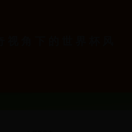
奇视角下的世界杯风