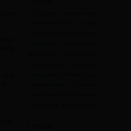
最新发表
鲁能十七轮比赛：关键胜利背后的战术
5500
调整与球员表现
揭秘巴西世界杯射手排名：谁是历届比
赛中的进球之王？
中国女篮国内比赛视频集锦：回顾精彩
“伪球
瞬间与未来展望
世界杯啦啦队图片：激情与美丽的完美
“伪球迷
融合
挪威球员利勒斯：从北欧新星到世界杯
舞台的闪耀之星
竞彩足球比赛比分解析：如何在世界杯
中稳赚不赔
三州队球员的崛起：世界杯赛场上的新
道一些球
势力
明显，
中国香港足球的崛起：从本土联赛到世
界杯梦想的艰辛历程
世界杯中奖金额计算全攻略：如何精准
预测并最大化你的奖金收益
3.9播求比赛视频：回顾泰拳王子的辉
煌时刻与幕后故事
年世界
友情链接