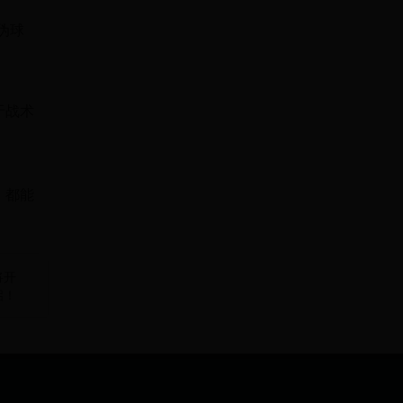
伪球
于战术
，都能
将开
启！