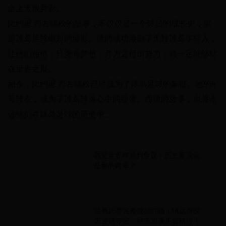
台上大放异彩。
比约恩·西古德松的故事，不仅仅是一个球员的成长史，更
是冰岛足球崛起的缩影。他的成功激励了无数冰岛年轻人，
让他们相信，只要有梦想，并为之付出努力，就一定能够站
在世界之巅。
如今，比约恩·西古德松已经成为了冰岛足球的象征。他的8
号球衣，成为了冰岛球迷心中的骄傲。而他的故事，也将永
远铭刻在冰岛足球的历史中。
韩意世界杯裁判争议：历史重演还
是新的篇章？
法网比赛完整视频回顾：纳达尔惊
天逆转夺冠，经典对决不容错过！