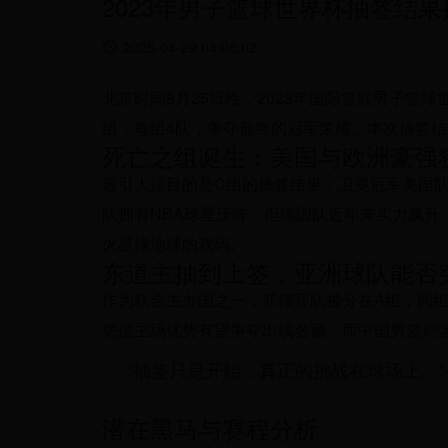
2023年男子篮球世界杯抽签结
2025-04-29 04:08:02
北京时间8月25日晚，2023年国际篮联男子篮
组，每组4队，争夺最终的冠军荣耀。本次抽签
死亡之组诞生：美国与欧洲豪强
最引人注目的是C组的抽签结果，卫冕冠军美国
队拥有NBA球星压阵，但德国队近年来实力飙升
火星撞地球的戏码。
东道主抽到上签，亚洲球队能否
作为联合主办国之一，菲律宾队被分在A组，同
凭借主场优势有望争夺出线名额。而中国男篮则
“抽签只是开始，真正的挑战在球场上。
潜在黑马与赛程分析