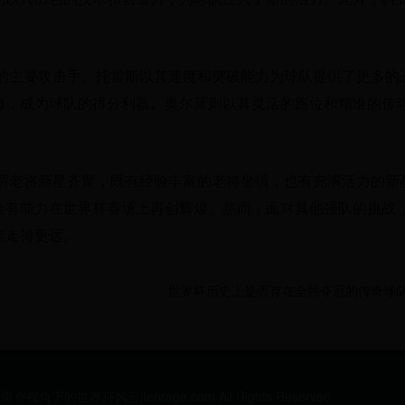
队的主要攻击手。托雷斯以其速度和突破能力为球队提供了更多的
力，成为球队的得分利器。奥尔莫则以其灵活的跑位和精准的传
可谓老将新星齐聚，既有经验丰富的老将坐镇，也有充满活力的新
全有能力在世界杯赛场上再创辉煌。然而，面对其他强队的挑战
能走得更远。
世界杯历史上是否存在全胜夺冠的传奇球
视角下的世界杯风云|lenrage.com All Rights Reserved