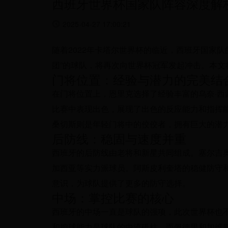
西班牙世界杯国家队阵容深度解
2025-04-27 17:00:21
随着2022年卡塔尔世界杯的临近，西班牙国家队
团”的球队，将再次向世界杯冠军发起冲击。本
门将位置：经验与潜力的完美结
在门将位置上，恩里克选择了经验丰富的乌奈·西
比赛中表现出色，展现了出色的反应能力和指挥
桑切斯则是年轻门将中的佼佼者，拥有巨大的潜
后防线：稳固与速度并重
西班牙的后防线由老将和新星共同组成。塞尔吉奥
加西亚等实力派球员。阿斯皮利奎塔的稳健防守
意识，为球队提供了更多的防守选择。
中场：掌控比赛的核心
西班牙的中场一直是球队的强项，此次世界杯也
和控球能力是球队的中流砥柱，而佩德里和加维