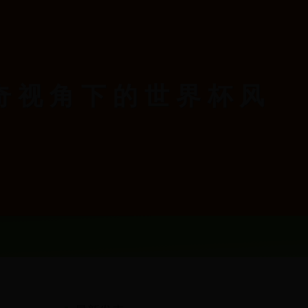
奇视角下的世界杯风