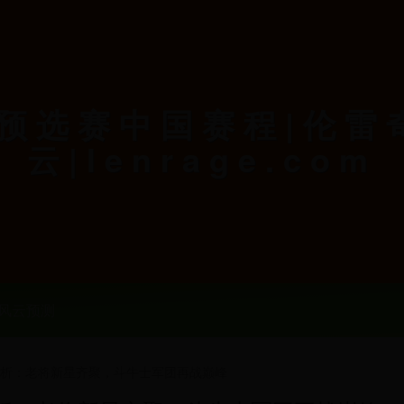
杯预选赛中国赛程|伦雷
云|lenrage.com
风云预测
析：老将新星齐聚，斗牛士军团再战巅峰