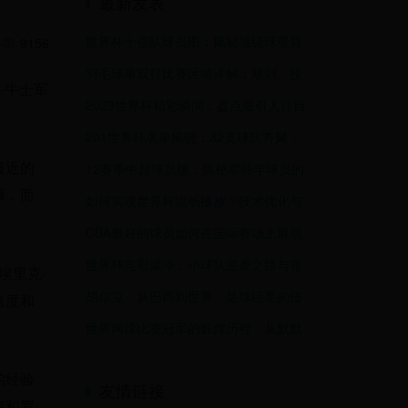
最新发表
世界杯十强队球员图：揭秘顶级球星背
9156
后的故事与数据
羽毛球单双打比赛区域详解：规则、技
斗牛士军
巧与场地划分的全面指南
2023世界杯精彩瞬间：盘点最引人注目
的焦点赛事与球员表现
201世界杯名单揭晓：32支球队齐聚，
谁能问鼎大力神杯？
最近的
12赛季中超球员版：揭秘那些年球员的
辉煌与挑战
障，而
如何实现世界杯流畅播放？技术优化与
用户体验的双重提升
CBA最好的球员如何在国际赛场上展现
中国篮球的风采？
世界杯竞彩爆冷：小球队逆袭之路与竞
埃里克·
彩投资策略
胡尔克：从巴西到世界，足球巨星的传
速度和
奇之路
世界网球比赛冠军的辉煌历程：从默默
无闻到全球瞩目的传奇
的经验
友情链接
克和罗