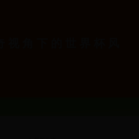
奇视角下的世界杯风