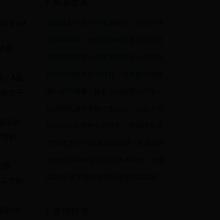
最新发表
亚冠联赛球员号码要求解析：从世界杯
8108
看号码规则的重要性
世界杯期间，如何找到最可靠的平台观
径赛
看滚球比赛比分？
美职篮球队球员在世界杯赛场上的表现
与影响
揭秘巴西世界杯进球数：历史数据与精
场，A队
彩瞬间回顾
黑白棋世锦赛：棋盘上的智慧与策略，
机会扳平
足球之外的另一种竞技魅力
韩国球队进世界杯次数揭秘：从首次亮
相到持续辉煌的历程
连续命
许璐瑶在比赛中大放异彩，带领球队逆
差惜败。
转取胜，展现非凡实力
2018世界杯小组赛精彩回顾：每组比分
与关键战役解析
2015年CBA外援队球员名单揭晓：谁将
向终
成为赛场上的焦点？
2023年男子篮球世界杯抽签结果揭晓：
育实力的
强队对决与黑马潜力的全面分析
友情链接
观众的